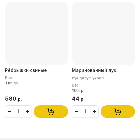
Рёбрышки свиные
Маринованный лук
Вес
лук, уксус, укроп
1 кг. гр
Вес
100 гр
580
44
р.
р.