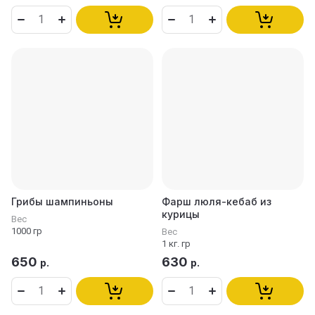
Грибы шампиньоны
Фарш люля-кебаб из
курицы
Вес
1000 гр
Вес
1 кг. гр
650
630
р.
р.