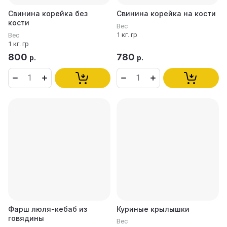
Свинина корейка без
Свинина корейка на кости
кости
Вес
1 кг. гр
Вес
1 кг. гр
800
780
р.
р.
Фарш люля-кебаб из
Куриные крылышки
говядины
Вес