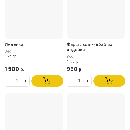
Индейка
Фарш люля-кебаб из
индейки
Вес
1 кг. гр
Вес
1 кг. гр
1 500
990
р.
р.