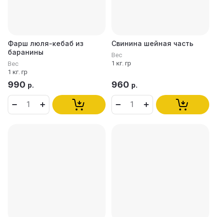
Фарш люля-кебаб из
Свинина шейная часть
баранины
Вес
1 кг. гр
Вес
1 кг. гр
990
960
р.
р.